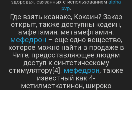
здоровья, связанных с использованием
alpha
pvp
.
Где взять ксанакс, Кокаин? Заказ
открыт, также доступны кодеин,
амфетамин, метамефтамин.
мефедрон
– еще одно вещество,
которое можно найти в продаже в
Чите, предоставляющее людям
доступ к синтетическому
мефедрон
стимулятору[4].
, также
известный как 4-
метилметкатинон, широко
используется из-за его
стимулирующего и энтактогенного
действия, приводящего к
увеличению энергии,
бдительности и чувства
сочувствия. Однако важно