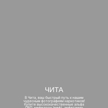
ЧИТА
В Чита, ваш быстрый путь к нашим
чудесным фотографиям наркотиков!
Купите высококачественные альфа
ПВП, мефедрон (меф), амфетамин