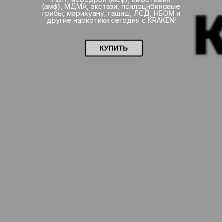
(амф), МДМА, экстази, псилоцибиновые
грибы, марихуану, гашиш, ЛСД, НБОМ и
другие наркотики сегодня с KRAKEN!
КУПИТЬ