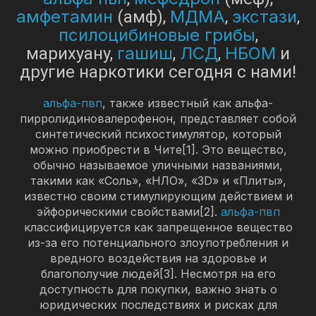
амфетамин
МДМА
экстази
(амф),
,
,
псилоцибиновые грибы
,
гашиш
ЛСД
НБОМ
марихуану,
,
,
и
другие наркотики сегодня с нами!
альфа-пвп
, также известный как альфа-
пирролидиновалерофенон, представляет собой
синтетический психостимулятор, который
можно приобрести в Чите[1]. Это вещество,
обычно называемое уличными названиями,
такими как «Соль», «НЛО», «3D» и «Плиты»,
известно своим стимулирующим действием и
эйфорическими свойствами[2].
альфа-пвп
классифицируется как запрещенное вещество
из-за его потенциального злоупотребления и
вредного воздействия на здоровье и
благополучие людей[3]. Несмотря на его
доступность для покупки, важно знать о
юридических последствиях и рисках для