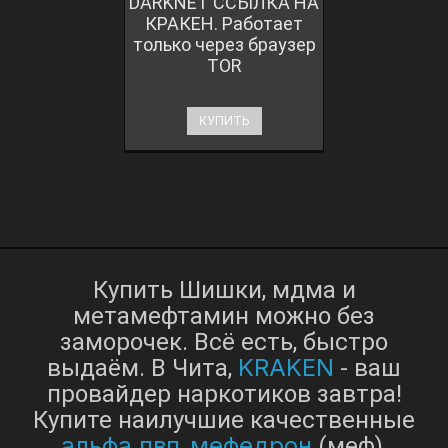
DARKNET ССЫЛКА НА
КРАКЕН. Работает
только через браузер
TOR
КУПИТЬ
Купить Шишки, мдма и
метамефтамин можно без
заморочек. Всё есть, быстро
KRAKEN
выдаём. В Чита,
- ваш
провайдер наркотиков завтра!
Купите наилучшие качественные
альфа пвп
мефедрон
,
(меф),